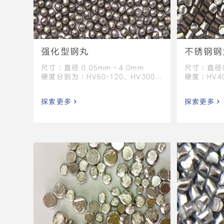
强化型钢丸
不锈钢钢
尺寸：直径 0.05mm－4.0mm
尺寸：直径0
硬度分别为：HV60-120、HV300-
硬度：HV40
350、HV420-520、HV500-555、
等
HV610-670、 HV670-740及
探索更多
探索更多
HV800