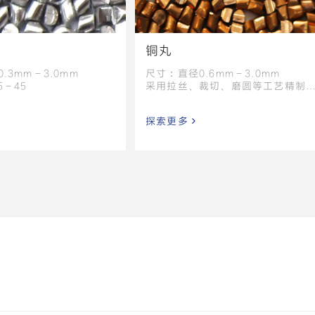
铜丸
.3mm－3.0mm
尺寸：直径0.6mm－3.0mm
5－45
采用拉丝、裁切、磨圆等工艺精制
成
探索更多