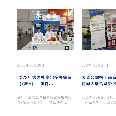
2023年06月26日
2023年02月21日
2023年德国杜塞尔多夫铸造
大奇公司携手南
（GIFA）、铸件
海恩太联合举办P
（NEWCAST）、冶金技术和
量管理体系培训
工业炉展览会
四年一届的全球金属行业专用展览
2023年02月20-2
会-铸造（GIFA）、精密铸件
手南京易控、上海恩
（NEWCAST……
PPQC……