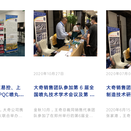
2020年10月27日
2020年07月
京易控、上
大奇销售团队参加第 6 届全
大奇销售团
PQC喷丸质
国喷丸技术学术会议及第 3
制造技术研
届全国磨料丸料技术学术会
议
1日，大奇公司携
金秋10月，王奇总裁同销售代表团
2020年6月
太联合举办
队参加了在郑州举行的第6届全国
张家港，王奇
喷丸技术学术会……
团队参加……