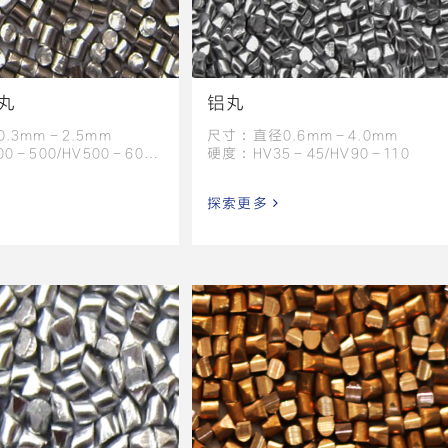
丸
铝丸
.3mm－2.5mm
尺寸：直径0.6mm－4.0mm
0－500/HV500－600
硬度：HV35－45/HV90－110
探索更多